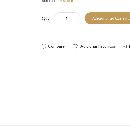
stock :
1 in stock
Qty:
-
+
Adicionar ao Carrinh
Compre Já!
Adicionar Favoritos