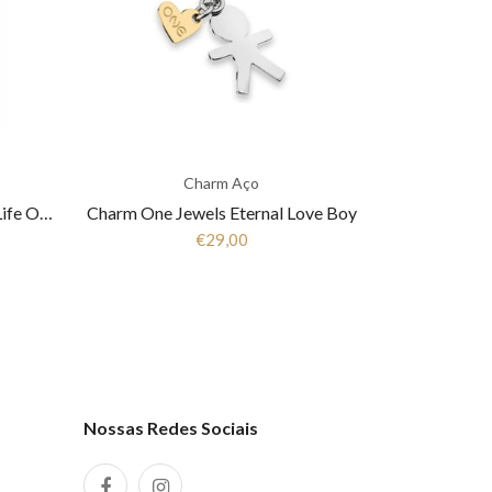
Charm Aço
Charm One Jewels Energy For Life OJEBCL-H
Charm One Jewels Eternal Love Boy
€29,00
Nossas Redes Sociais