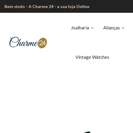
Bem vindo - A Charme 24 - a sua loja Online
Joalharia
Alianças
Vintage Watches