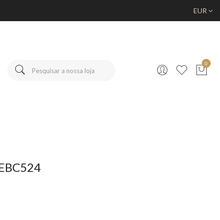
EUR
0
JEBC524