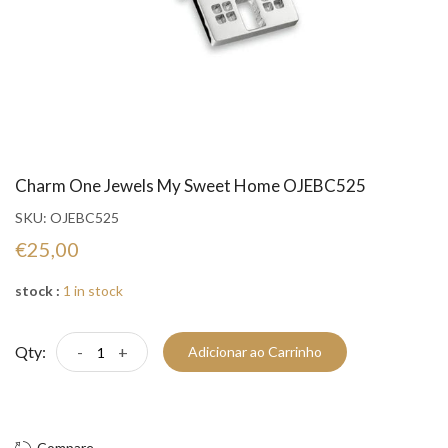
Charm One Jewels My Sweet Home OJEBC525
SKU:
OJEBC525
€25,00
stock :
1 in stock
Qty:
-
+
Adicionar ao Carrinho
Compre Já!