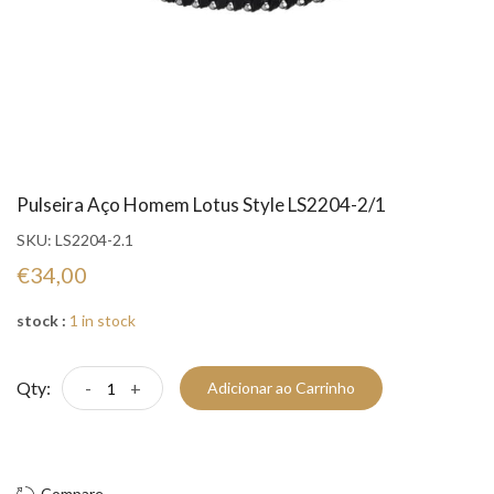
Pulseira Aço Homem Lotus Style LS2204-2/1
SKU:
LS2204-2.1
€34,00
stock :
1 in stock
Qty:
-
+
Adicionar ao Carrinho
Compre Já!