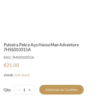
Pulseira Pele e Aço Hassu Man Adventure
7HSS010315A
SKU:
7HSS010315A
€25,00
stock :
1 in stock
Qty:
-
+
Adicionar ao Carrinho
Compre Já!