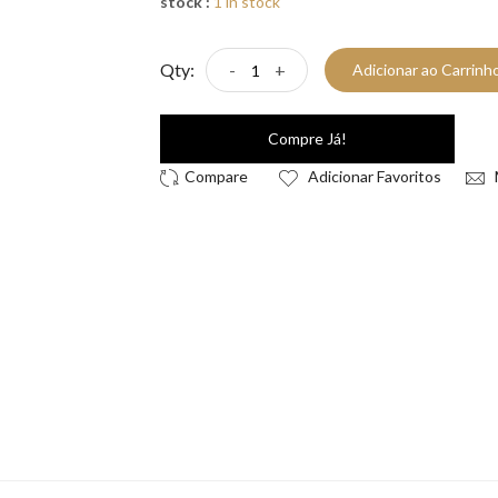
stock :
1 in stock
Qty:
-
+
Adicionar ao Carrinh
Compre Já!
Adicionar Favoritos