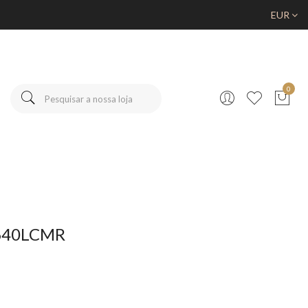
EUR
0
A640LCMR