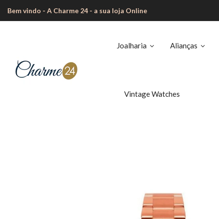
Bem vindo - A Charme 24 - a sua loja Online
Joalharia
Alianças
Vintage Watches