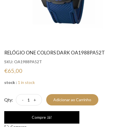
RELÓGIO ONE COLORS DARK OA1988PA52T
SKU:
OA1988PA52T
€65,00
stock :
1 in stock
Qty:
-
+
Adicionar ao Carrinho
Compre Já!