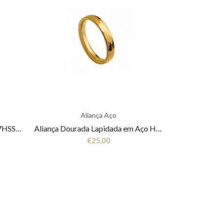
Aliança Aço
Aliança Bicolor em Aço Hassu 7HSS010147
Aliança Dourada Lapidada em Aço Hassu 7HSS010144B
€25,00