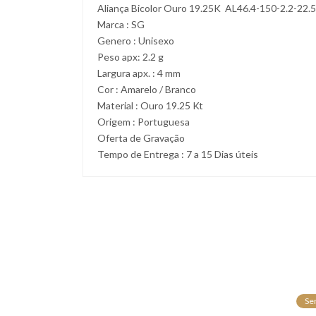
Aliança Bicolor Ouro 19.25K AL46.4-150-2.2-22.
Marca : SG
Genero : Unisexo
Peso apx: 2.2 g
Largura apx. : 4 mm
Cor : Amarelo / Branco
Material : Ouro 19.25 Kt
Origem : Portuguesa
Oferta de Gravação
Tempo de Entrega : 7 a 15 Dias úteis
Se