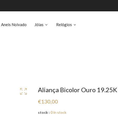
Aneis Noivado
Jóias
Relógios
Aliança Bicolor Ouro 19.25
€130,00
stock :
0 in stock