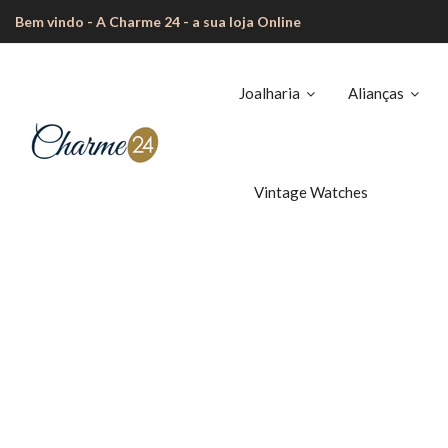
Bem vindo - A Charme 24 - a sua loja Online
Joalharia
Alianças
Vintage Watches