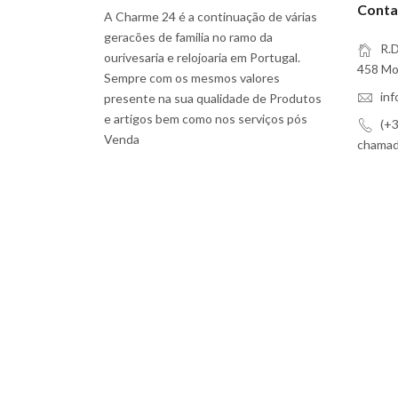
Conta
A Charme 24 é a continuação de várias
geracões de familia no ramo da
R.D
ourivesaria e relojoaria em Portugal.
458 Moi
Sempre com os mesmos valores
in
presente na sua qualidade de Produtos
e artigos bem como nos serviços pós
(+3
Venda
chamada
Subscreva a Nossa Newsletter
Eu aceito
Termos e Serviços