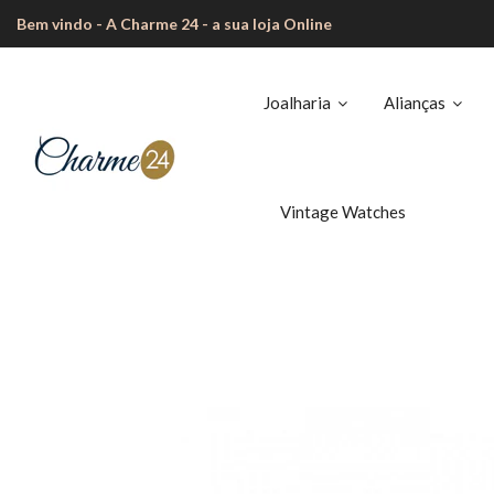
Bem vindo - A Charme 24 - a sua loja Online
Joalharia
Alianças
Vintage Watches