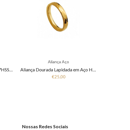
Aliança Aço
Aliança Bicolor em Aço Hassu 7HSS010147
Aliança Dourada Lapidada em Aço Hassu 7HSS010144B
€25,00
Nossas Redes Sociais