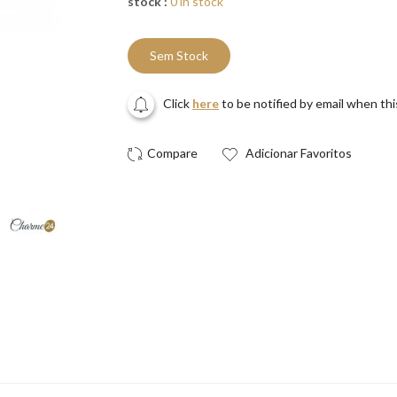
stock :
0 in stock
Sem Stock
Click
here
to be notified by email when th
Adicionar Favoritos