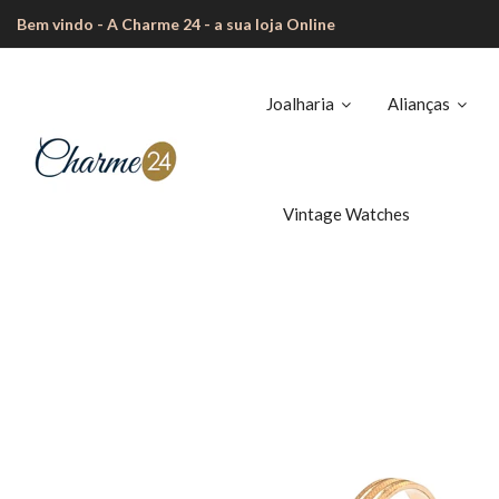
Bem vindo - A Charme 24 - a sua loja Online
Joalharia
Alianças
Vintage Watches