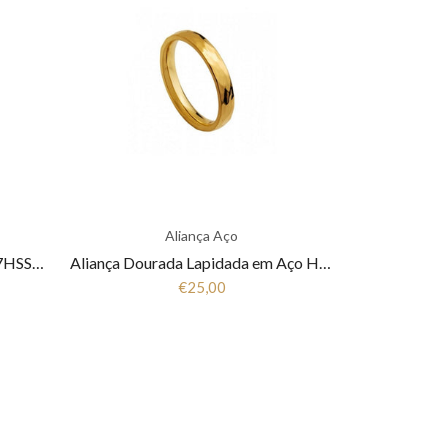
Aliança Aço
Aliança Bicolor em Aço Hassu 7HSS010147
Aliança Dourada Lapidada em Aço Hassu 7HSS010144B
€25,00