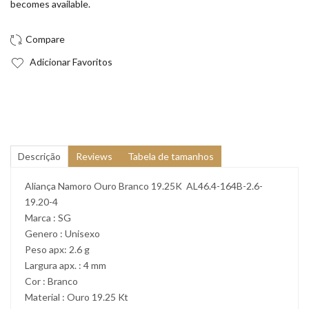
becomes available.
Adicionar Favoritos
Descrição
Reviews
Tabela de tamanhos
Aliança Namoro Ouro Branco 19.25K AL46.4-164B-2.6-
19.20-4
Marca : SG
Genero : Unisexo
Peso apx: 2.6 g
Largura apx. : 4 mm
Cor : Branco
Material : Ouro 19.25 Kt