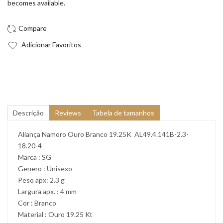
becomes available.
Adicionar Favoritos
Descrição
Reviews
Tabela de tamanhos
Aliança Namoro Ouro Branco 19.25K AL49.4.141B-2.3-
18.20-4
Marca : SG
Genero : Unisexo
Peso apx: 2.3 g
Largura apx. : 4 mm
Cor : Branco
Material : Ouro 19.25 Kt