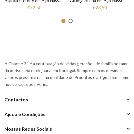
Aliança Eternity em Aço Hassu 7HSS010148A
Aliança Anilha em Aço Hassu 7HSS010148
€32,50
€23,50
A Charme 24 é a continuação de várias geracões de familia no ramo
da ourivesaria e relojoaria em Portugal. Sempre com os mesmos
valores presente na sua qualidade de Produtos e artigos bem como
nos serviços pós Venda
Contactos
Ajuda e Condições
Nossas Redes Sociais