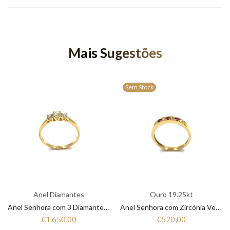
Mais Sugestões
Sem Stock
Anel Diamantes
Ouro 19.25kt
Anel Senhora com 3 Diamantes em Ouro 19,25K ANB12215060
Anel Senhora com Zircónia Vermelho e Branco em Ouro 19,25K ANL19264003
€1.650,00
€520,00