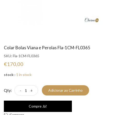
Colar Bolas Viana e Perolas Fla-1CM-FL0365
SKU:
Fla-1CM-FL0365
€170,00
stock :
1 in stock
Qty:
-
+
Adicionar ao Carrinho
Compre Já!