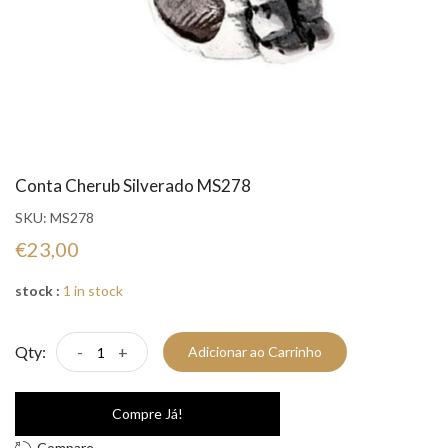
Conta Cherub Silverado MS278
SKU:
MS278
€23,00
stock :
1 in stock
Qty:
-
+
Adicionar ao Carrinho
Compre Já!