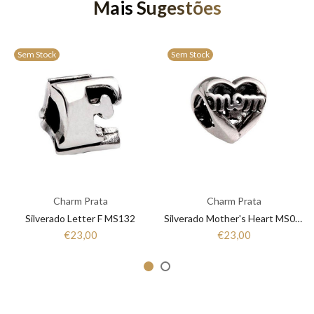
Mais Sugestões
Sem Stock
Sem Stock
Charm Prata
Charm Prata
Silverado Letter F MS132
Silverado Mother's Heart MS064
€23,00
€23,00