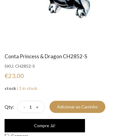
Conta Princess & Dragon CH2852-S
SKU:
CH2852-S
€23,00
stock :
1 in stock
Qty:
-
+
Adicionar ao Carrinho
Compre Já!