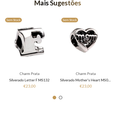
Mais Sugestões
Sem Stock
Sem Stock
Charm Prata
Charm Prata
Silverado Letter F MS132
Silverado Mother's Heart MS064
€23,00
€23,00