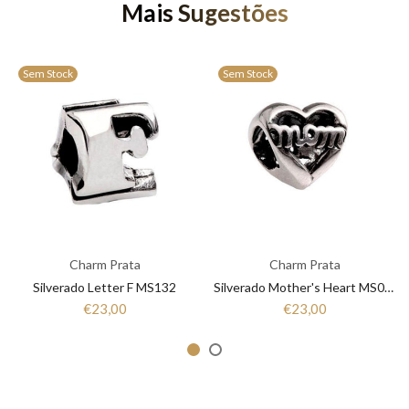
Mais Sugestões
Sem Stock
Sem Stock
Charm Prata
Charm Prata
Silverado Letter F MS132
Silverado Mother's Heart MS064
€23,00
€23,00