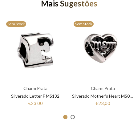
Mais Sugestões
Sem Stock
Sem Stock
Charm Prata
Charm Prata
Silverado Letter F MS132
Silverado Mother's Heart MS064
€23,00
€23,00