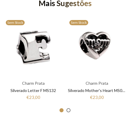
Mais Sugestões
Sem Stock
Sem Stock
Charm Prata
Charm Prata
Silverado Letter F MS132
Silverado Mother's Heart MS064
€23,00
€23,00