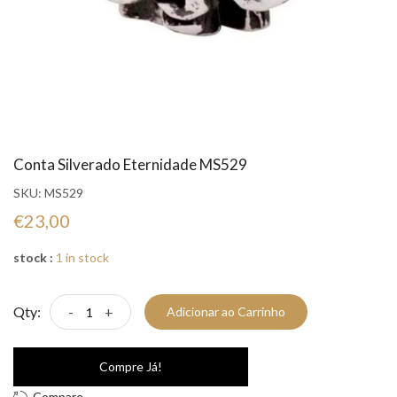
Conta Silverado Eternidade MS529
SKU:
MS529
€23,00
stock :
1 in stock
Qty:
-
+
Adicionar ao Carrinho
Compre Já!