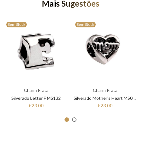
Mais Sugestões
Sem Stock
Sem Stock
Charm Prata
Charm Prata
Silverado Letter F MS132
Silverado Mother's Heart MS064
€23,00
€23,00