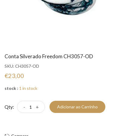
Conta Silverado Freedom CH3057-OD
SKU:
CH3057-OD
€23,00
stock :
1 in stock
Qty:
-
+
Adicionar ao Carrinho
Compre Já!