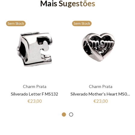
Mais Sugestões
Sem Stock
Sem Stock
Charm Prata
Charm Prata
Silverado Letter F MS132
Silverado Mother's Heart MS064
€23,00
€23,00