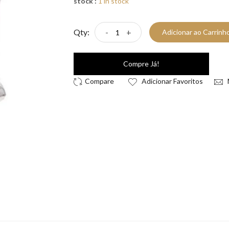
stock :
1 in stock
Qty:
-
+
Adicionar ao Carrinh
Compre Já!
Adicionar Favoritos