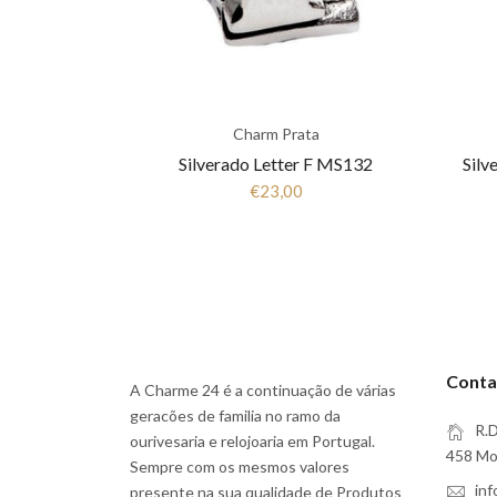
Charm Prata
Silverado Letter F MS132
Silv
€23,00
Conta
A Charme 24 é a continuação de várias
geracões de familia no ramo da
R.D
ourivesaria e relojoaria em Portugal.
458 Moi
Sempre com os mesmos valores
in
presente na sua qualidade de Produtos