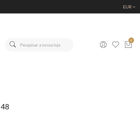
EUR
0
148