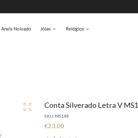
Aneis Noivado
Jóias
Relógios
Conta Silverado Letra V MS
SKU:
MS148
€23,00