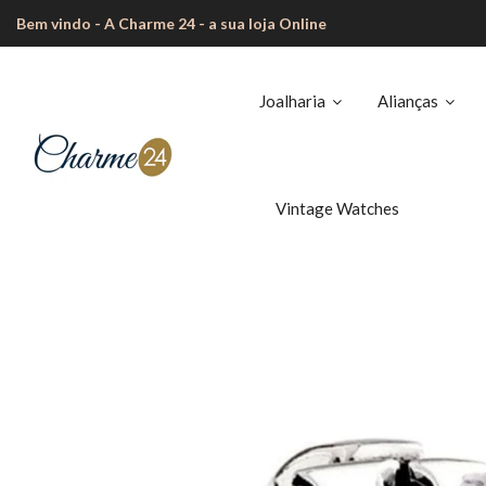
Bem vindo - A Charme 24 - a sua loja Online
Joalharia
Alianças
Vintage Watches