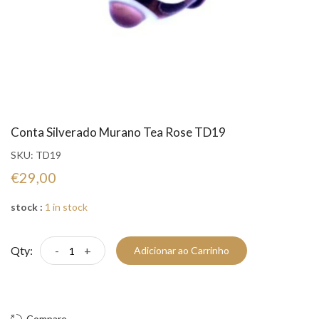
Conta Silverado Murano Tea Rose TD19
SKU:
TD19
€29,00
stock :
1 in stock
Qty:
-
+
Adicionar ao Carrinho
Compre Já!