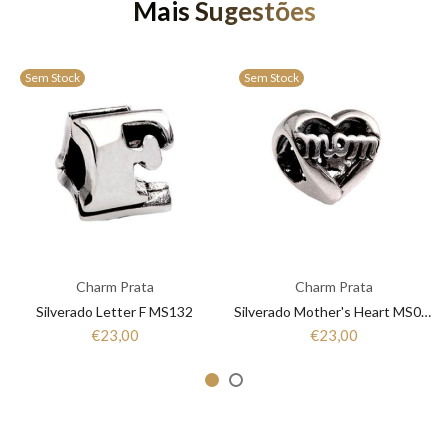
Mais Sugestões
Sem Stock
Sem Stock
Charm Prata
Charm Prata
Silverado Letter F MS132
Silverado Mother's Heart MS064
€23,00
€23,00