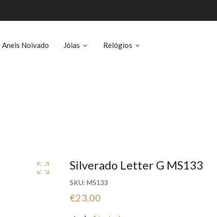
Aneis Noivado
Jóias
Relógios
Silverado Letter G MS133
SKU:
MS133
€23,00