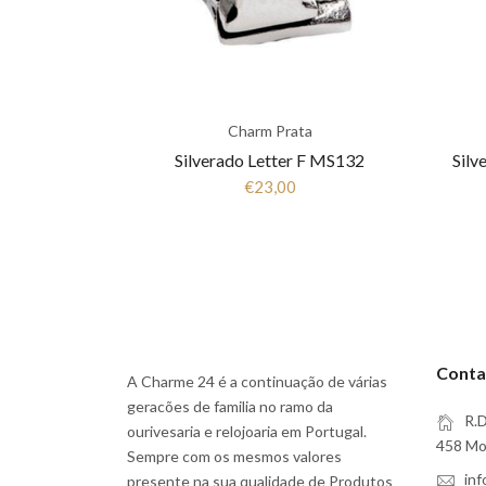
Charm Prata
Silverado Letter F MS132
Silv
€23,00
Conta
A Charme 24 é a continuação de várias
geracões de familia no ramo da
R.D
ourivesaria e relojoaria em Portugal.
458 Moi
Sempre com os mesmos valores
in
presente na sua qualidade de Produtos