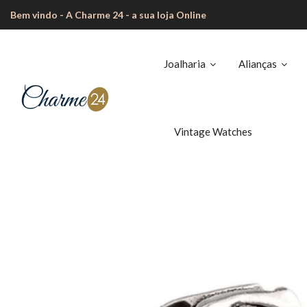
Bem vindo - A Charme 24 - a sua loja Online
Joalharia
Alianças
Vintage Watches