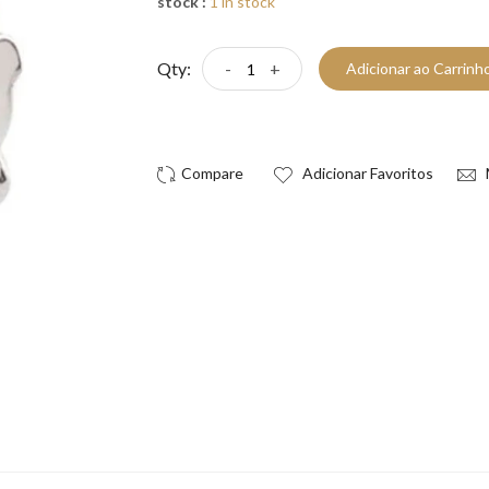
stock :
1 in stock
Qty:
-
+
Adicionar ao Carrinh
Compre Já!
Adicionar Favoritos