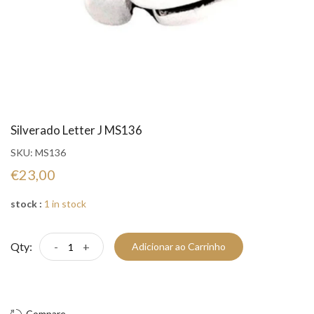
Silverado Letter J MS136
SKU:
MS136
€23,00
stock :
1 in stock
Qty:
-
+
Adicionar ao Carrinho
Compre Já!