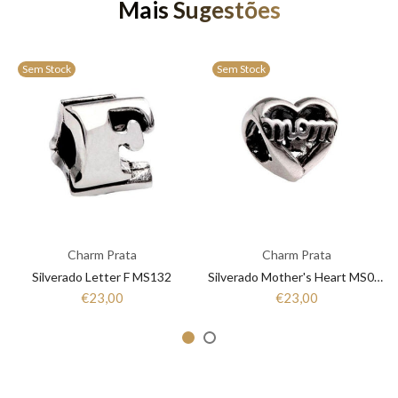
Mais Sugestões
Sem Stock
Sem Stock
Charm Prata
Charm Prata
Silverado Letter F MS132
Silverado Mother's Heart MS064
€23,00
€23,00