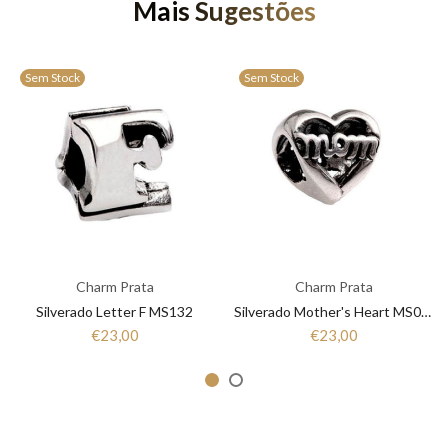
Mais Sugestões
Sem Stock
Sem Stock
Charm Prata
Charm Prata
Silverado Letter F MS132
Silverado Mother's Heart MS064
€23,00
€23,00