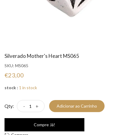
Silverado Mother's Heart MS065
SKU:
MS065
€23,00
stock :
1 in stock
Qty:
-
+
Adicionar ao Carrinho
Compre Já!